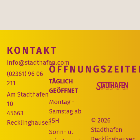
KONTAKT
info@stadthafen.com
ÖFFNUNGSZEITE
(02361) 96 06
TÄGLICH
211
GEÖFFNET
Am Stadthafen
Montag -
10
Samstag ab
45663
© 2026
15H
Recklinghausen
Stadthafen
Sonn- u.
Recklinghausen